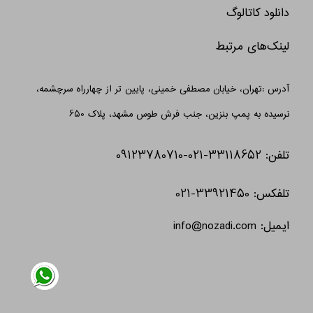
دانلود کاتالوگ
لینک‌های مرتبط
آدرس :تهران، خیابان مصطفی خمینی، پایین تر از چهارراه سرچشمه،
نرسیده به پمپ بنزین، جنب فرش طوس مشهد، پلاک 650
تلفن: 33118652-021-09123780710
تلفکس: 33921450-021
ایمیل: info@nozadi.com